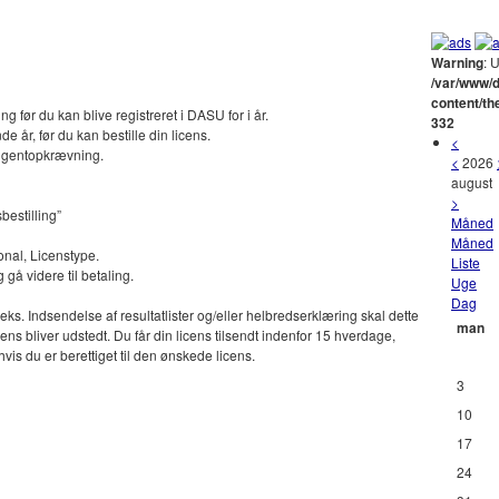
Warning
: 
/var/www/d
content/t
g før du kan blive registreret i DASU for i år.
332
e år, før du kan bestille din licens.
<
ngentopkrævning.
<
2026
august
>
bestilling”
Måned
Måned
onal, Licenstype.
Liste
gå videre til betaling.
Uge
Dag
f.eks. Indsendelse af resultatlister og/eller helbredserklæring skal dette
man
ns bliver udstedt. Du får din licens tilsendt indenfor 15 hverdage,
vis du er berettiget til den ønskede licens.
3
10
17
24