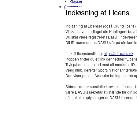
Klasser
Sponsorer
Indløsning af Licens
Indløsning af Licenser (også Grund licens)
Vi skal have modtaget din Kontingent betalin
Du skal være registreret i Dasu i indeværend
Dit ID-nummer hos DASU står på din konti
Link til licensbestilling:
https://mit.dasu.dk
I toppen finder du et link der hedder “Licens
Tryk på det og log ind med dit medlems ID.
Vælg klub, derefter Sport, Nationa/Internati
Den viser prisen, Accepter betingelserne og 
Såfremt der er specielle krav til din licens, 
være DASU’s sekretariat i hænde før din lice
efter at alle oplysninger er DASU i hænde, h