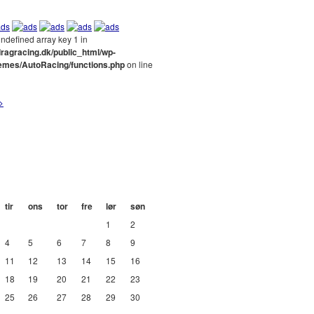
Undefined array key 1 in
ragracing.dk/public_html/wp-
hemes/AutoRacing/functions.php
on line
>
tir
ons
tor
fre
lør
søn
1
2
4
5
6
7
8
9
11
12
13
14
15
16
18
19
20
21
22
23
25
26
27
28
29
30