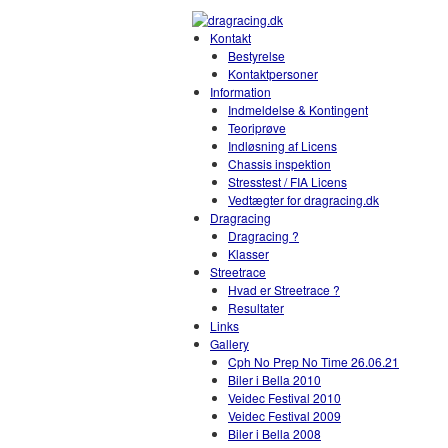
Kontakt
Bestyrelse
Kontaktpersoner
Information
Indmeldelse & Kontingent
Teoriprøve
Indløsning af Licens
Chassis inspektion
Stresstest / FIA Licens
Vedtægter for dragracing.dk
Dragracing
Dragracing ?
Klasser
Streetrace
Hvad er Streetrace ?
Resultater
Links
Gallery
Cph No Prep No Time 26.06.21
Biler i Bella 2010
Veidec Festival 2010
Veidec Festival 2009
Biler i Bella 2008